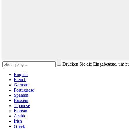
Drücken Sie die Eingabetaste, um z
English
French
German
Portuguese
Spanish
Russian
Japanese
Korean
Arabic
Irish
Greek