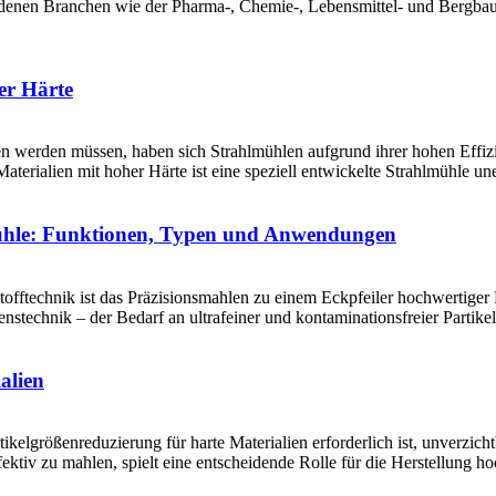
enen Branchen wie der Pharma-, Chemie-, Lebensmittel- und Bergbauindu
er Härte
en werden müssen, haben sich Strahlmühlen aufgrund ihrer hohen Effizi
terialien mit hoher Härte ist eine speziell entwickelte Strahlmühle une
mühle: Funktionen, Typen und Anwendungen
stofftechnik ist das Präzisionsmahlen zu einem Eckpfeiler hochwertig
nstechnik – der Bedarf an ultrafeiner und kontaminationsfreier Parti
alien
tikelgrößenreduzierung für harte Materialien erforderlich ist, unverz
ektiv zu mahlen, spielt eine entscheidende Rolle für die Herstellung ho