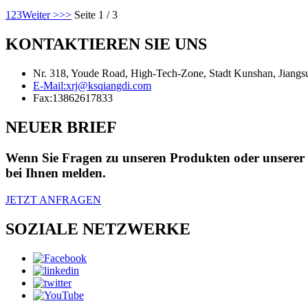
1
2
3
Weiter >
>>
Seite 1 / 3
KONTAKTIEREN SIE UNS
Nr. 318, Youde Road, High-Tech-Zone, Stadt Kunshan, Jiangs
E-Mail:
xrj@ksqiangdi.com
Fax:
13862617833
NEUER BRIEF
Wenn Sie Fragen zu unseren Produkten oder unserer Pr
bei Ihnen melden.
JETZT ANFRAGEN
SOZIALE NETZWERKE