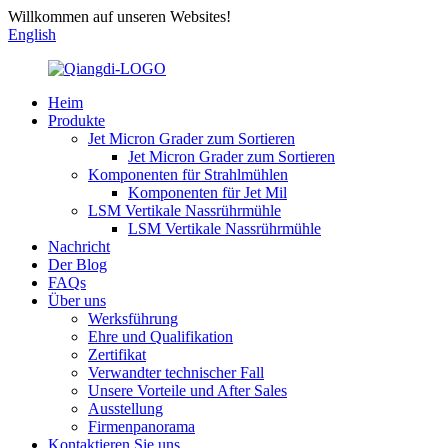
Willkommen auf unseren Websites!
English
Heim
Produkte
Jet Micron Grader zum Sortieren
Jet Micron Grader zum Sortieren
Komponenten für Strahlmühlen
Komponenten für Jet Mil
LSM Vertikale Nassrührmühle
LSM Vertikale Nassrührmühle
Nachricht
Der Blog
FAQs
Über uns
Werksführung
Ehre und Qualifikation
Zertifikat
Verwandter technischer Fall
Unsere Vorteile und After Sales
Ausstellung
Firmenpanorama
Kontaktieren Sie uns