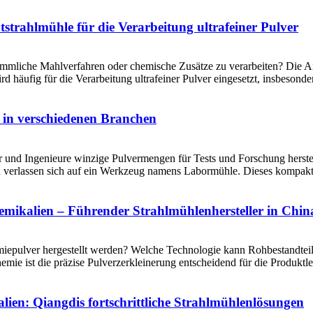
htstrahlmühle für die Verarbeitung ultrafeiner Pulver
rkömmliche Mahlverfahren oder chemische Zusätze zu verarbeiten? Die A
rd häufig für die Verarbeitung ultrafeiner Pulver eingesetzt, insbesonder
in verschiedenen Branchen
er und Ingenieure winzige Pulvermengen für Tests und Forschung hers
n verlassen sich auf ein Werkzeug namens Labormühle. Dieses kompakte Ge
emikalien – Führender Strahlmühlenhersteller in Chin
iepulver hergestellt werden? Welche Technologie kann Rohbestandteile v
hemie ist die präzise Pulverzerkleinerung entscheidend für die Produktle
lien: Qiangdis fortschrittliche Strahlmühlenlösungen