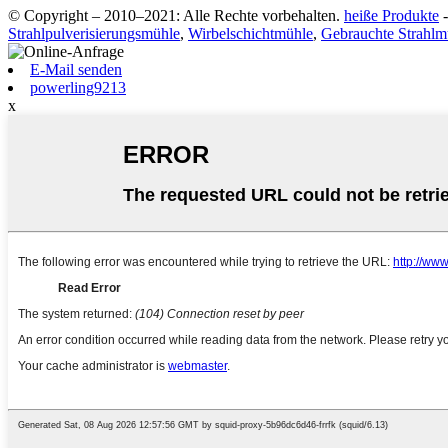
© Copyright – 2010–2021: Alle Rechte vorbehalten.
heiße Produkte
Strahlpulverisierungsmühle
,
Wirbelschichtmühle
,
Gebrauchte Strahlm
E-Mail senden
powerling9213
x