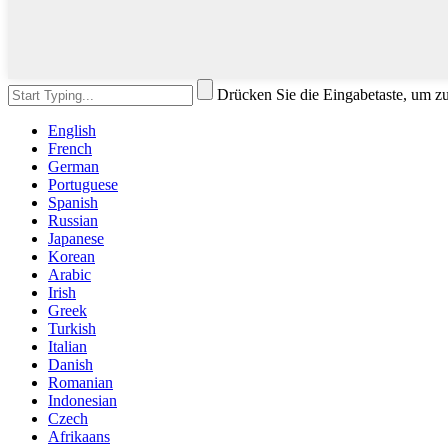
Drücken Sie die Eingabetaste, um z
English
French
German
Portuguese
Spanish
Russian
Japanese
Korean
Arabic
Irish
Greek
Turkish
Italian
Danish
Romanian
Indonesian
Czech
Afrikaans