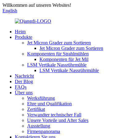
Willkommen auf unseren Websites!
English
Heim
Produkte
Jet Micron Grader zum Sortieren
Jet Micron Grader zum Sortieren
Komponenten für Strahlmühlen
Komponenten für Jet Mil
LSM Vertikale Nassrührmühle
LSM Vertikale Nassrührmühle
Nachricht
Der Blog
FAQs
Über uns
Werksführung
Ehre und Qualifikation
Zertifikat
Verwandter technischer Fall
Unsere Vorteile und After Sales
Ausstellung
Firmenpanorama
Kontaktieren Sie uns