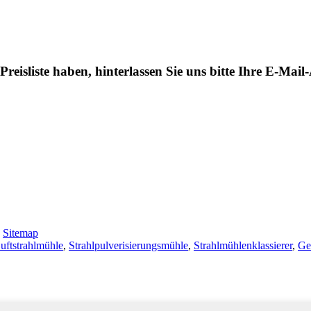
eisliste haben, hinterlassen Sie uns bitte Ihre E-Mai
-
Sitemap
uftstrahlmühle
,
Strahlpulverisierungsmühle
,
Strahlmühlenklassierer
,
Ge