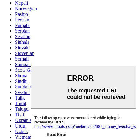
Nepali
Norwegian
Pashto
Persian
Punjabi
Serbian
Sesotho
Sinhala
Slovak
Slovenian
Somali
Samoan
Scots Gaelic
Shona
Sindhi
Sundanese
Swahili
Tajik
Tamil
Telugu
Thai
Ukrainian
Urdu
Uzbek
Vietnamese