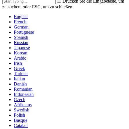
Drücken Sie die Eingabetaste, um
zu suchen, oder ESC, um zu schließen
English
French
German
Portuguese
Spanish
Russian
Japanese
Korean
Arabic
Irish
Greek
Turkish
Italian
Danish
Romanian
Indonesian
Czech
Afrikaans
Swedish
Polish
Basque
Catalan