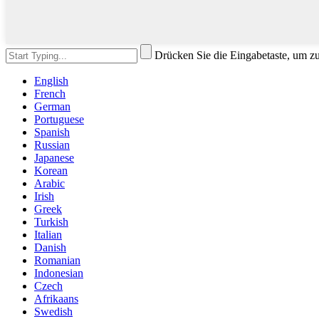
Drücken Sie die Eingabetaste, um z
English
French
German
Portuguese
Spanish
Russian
Japanese
Korean
Arabic
Irish
Greek
Turkish
Italian
Danish
Romanian
Indonesian
Czech
Afrikaans
Swedish