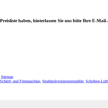
eisliste haben, hinterlassen Sie uns bitte Ihre E-Mai
-
Sitemap
 Schleif- und Fräsmaschine
,
Strahlpulverisierungsmühle
,
Scheiben-Luft