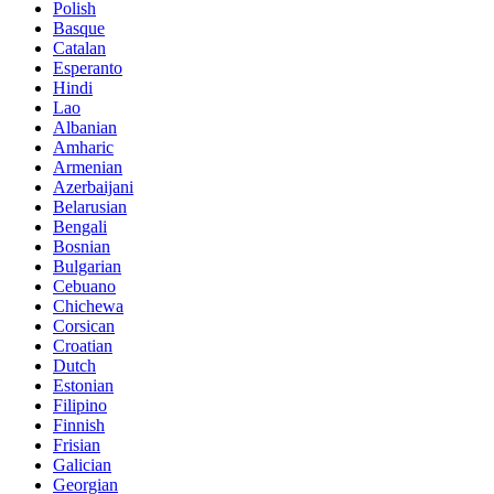
Polish
Basque
Catalan
Esperanto
Hindi
Lao
Albanian
Amharic
Armenian
Azerbaijani
Belarusian
Bengali
Bosnian
Bulgarian
Cebuano
Chichewa
Corsican
Croatian
Dutch
Estonian
Filipino
Finnish
Frisian
Galician
Georgian