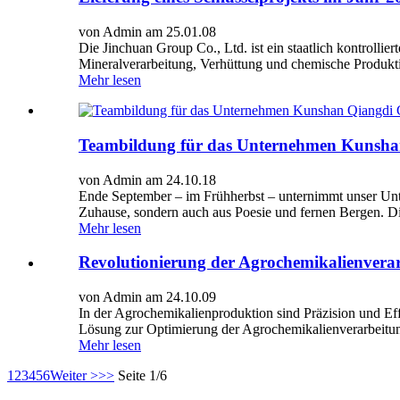
von Admin am 25.01.08
Die Jinchuan Group Co., Ltd. ist ein staatlich kontrolli
Mineralverarbeitung, Verhüttung und chemische Produktio
Mehr lesen
Teambildung für das Unternehmen Kunsha
von Admin am 24.10.18
Ende September – im Frühherbst – unternimmt unser Unt
Zuhause, sondern auch aus Poesie und fernen Bergen. Die
Mehr lesen
Revolutionierung der Agrochemikalienvera
von Admin am 24.10.09
In der Agrochemikalienproduktion sind Präzision und Eff
Lösung zur Optimierung der Agrochemikalienverarbeitu
Mehr lesen
1
2
3
4
5
6
Weiter >
>>
Seite 1/6