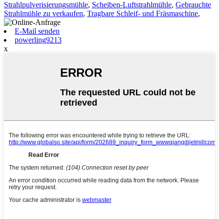
Strahlpulverisierungsmühle
,
Scheiben-Luftstrahlmühle
,
Gebrauchte
Strahlmühle zu verkaufen
,
Tragbare Schleif- und Fräsmaschine
,
E-Mail senden
powerling9213
x