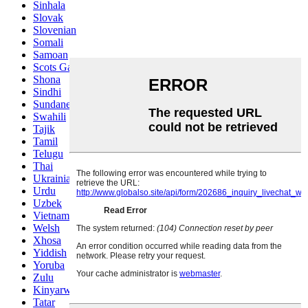
Sinhala
Slovak
Slovenian
Somali
Samoan
Scots Gaelic
Shona
Sindhi
Sundanese
Swahili
Tajik
Tamil
Telugu
Thai
Ukrainian
Urdu
Uzbek
Vietnamese
Welsh
Xhosa
Yiddish
Yoruba
Zulu
Kinyarwanda
Tatar