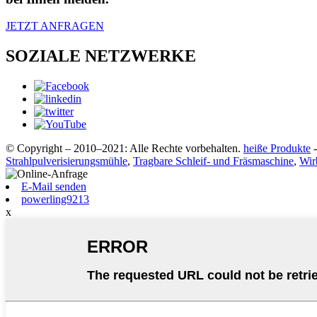
JETZT ANFRAGEN
SOZIALE NETZWERKE
© Copyright – 2010–2021: Alle Rechte vorbehalten.
heiße Produkte
Strahlpulverisierungsmühle
,
Tragbare Schleif- und Fräsmaschine
,
Wir
E-Mail senden
powerling9213
x