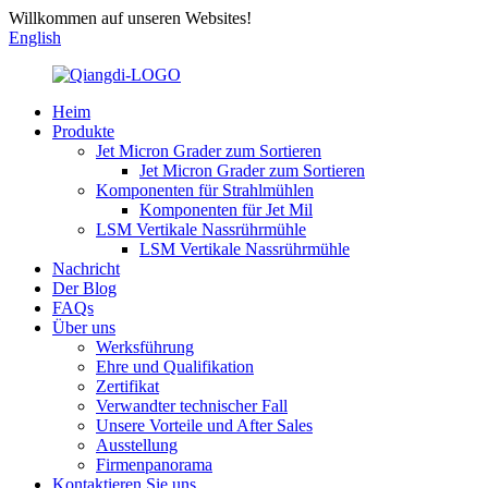
Willkommen auf unseren Websites!
English
Heim
Produkte
Jet Micron Grader zum Sortieren
Jet Micron Grader zum Sortieren
Komponenten für Strahlmühlen
Komponenten für Jet Mil
LSM Vertikale Nassrührmühle
LSM Vertikale Nassrührmühle
Nachricht
Der Blog
FAQs
Über uns
Werksführung
Ehre und Qualifikation
Zertifikat
Verwandter technischer Fall
Unsere Vorteile und After Sales
Ausstellung
Firmenpanorama
Kontaktieren Sie uns