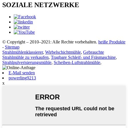
SOZIALE NETZWERKE
© Copyright – 2010–2021: Alle Rechte vorbehalten.
heiße Produkte
-
Sitemap
Strahlmühlenklassierer
,
Wirbelschichtmühle
,
Gebrauchte
Strahlmühle zu verkaufen
,
Tragbare Schleif- und Fräsmaschine
,
Strahlpulverisierungsmühle
,
Scheiben-Luftstrahlmühle
,
E-Mail senden
powerling9213
x