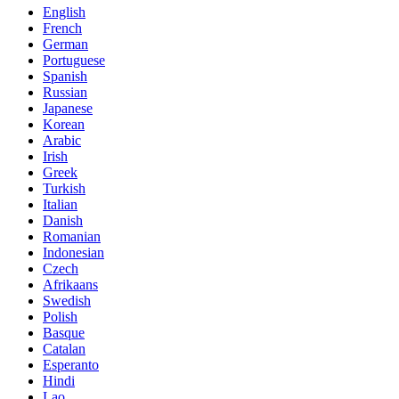
English
French
German
Portuguese
Spanish
Russian
Japanese
Korean
Arabic
Irish
Greek
Turkish
Italian
Danish
Romanian
Indonesian
Czech
Afrikaans
Swedish
Polish
Basque
Catalan
Esperanto
Hindi
Lao