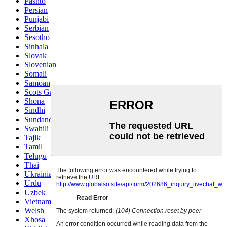
Pashto
Persian
Punjabi
Serbian
Sesotho
Sinhala
Slovak
Slovenian
Somali
Samoan
Scots Gaelic
Shona
Sindhi
Sundanese
Swahili
Tajik
Tamil
Telugu
Thai
Ukrainian
Urdu
Uzbek
Vietnamese
Welsh
Xhosa