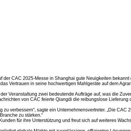
auf der CAC 2025-Messe in Shanghai gute Neuigkeiten bekannt
 das Vertrauen in seine hochwertigen Mahlgeräte auf dem Agrar
r Veranstaltung zwei bedeutende Aufträge auf, was die Zuverlä
achrichten von CAC feierte Qiangdi die reibungslose Lieferung 
ig zu verbessern“, sagte ein Unternehmensvertreter. „Die CAC 2
Branche zu stärken.“
unden für ihre Unterstützung und freut sich auf weiteres Wac
eliefert globale Märkte mit zuverlässigen, effizienten Lösungen 