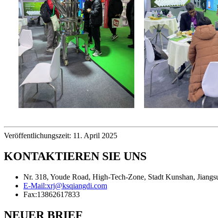
Veröffentlichungszeit: 11. April 2025
KONTAKTIEREN SIE UNS
Nr. 318, Youde Road, High-Tech-Zone, Stadt Kunshan, Jiangs
E-Mail:
xrj@ksqiangdi.com
Fax:
13862617833
NEUER BRIEF