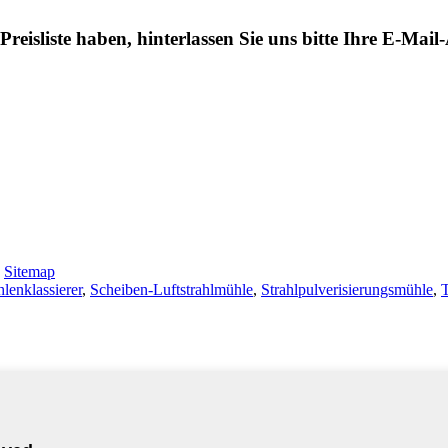
eisliste haben, hinterlassen Sie uns bitte Ihre E-Mai
-
Sitemap
lenklassierer
,
Scheiben-Luftstrahlmühle
,
Strahlpulverisierungsmühle
,
T